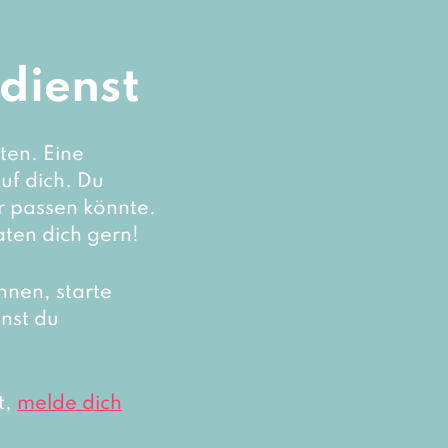
dienst
ten. Eine
uf dich. Du
ir passen könnte.
aten dich gern!
nnen, starte
nst du
t,
melde dich