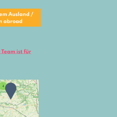
em Ausland /
m abroad
 Team ist für