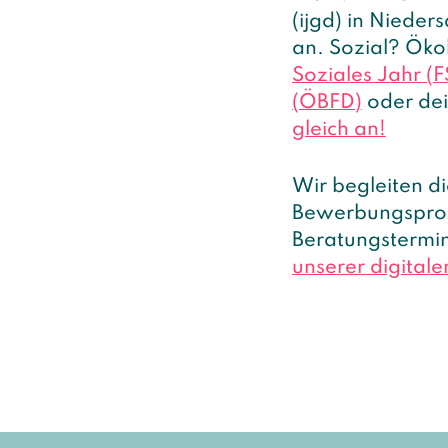
(ijgd) in Nieder
an. Sozial? Öko
Soziales Jahr (F
(ÖBFD)
oder de
gleich an!
Wir begleiten d
Bewerbungsproze
Beratungstermi
unserer digital