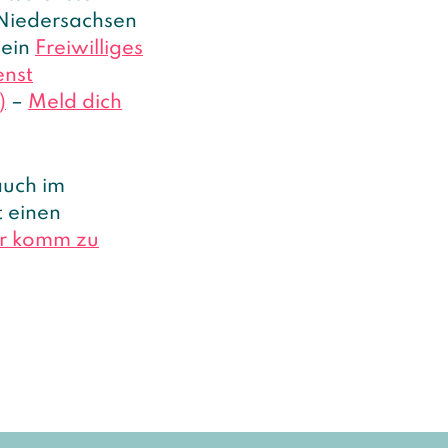
z Niedersachsen
dein
Freiwilliges
enst
)
–
Meld dich
auch im
 einen
er komm zu