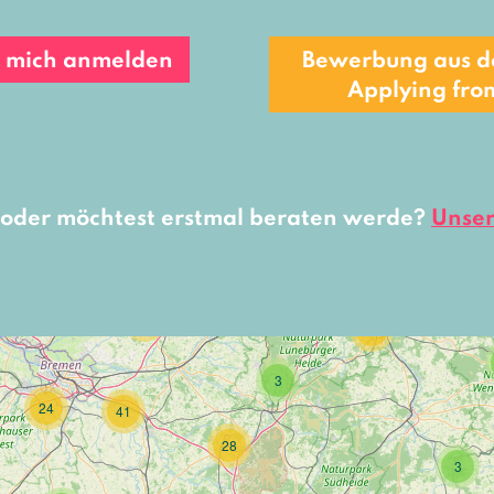
e mich anmelden
Bewerbung aus d
Applying fro
 oder möchtest erstmal beraten werde?
Unser